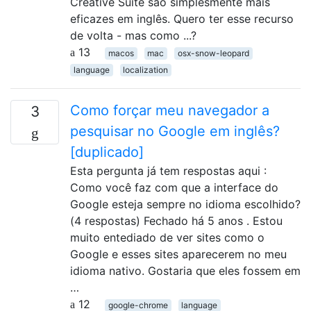
Creative Suite são simplesmente mais
eficazes em inglês. Quero ter esse recurso
de volta - mas como ...?
13
macos
mac
osx-snow-leopard
language
localization
Como forçar meu navegador a
3
pesquisar no Google em inglês?
[duplicado]
Esta pergunta já tem respostas aqui :
Como você faz com que a interface do
Google esteja sempre no idioma escolhido?
(4 respostas) Fechado há 5 anos . Estou
muito entediado de ver sites como o
Google e esses sites aparecerem no meu
idioma nativo. Gostaria que eles fossem em
…
12
google-chrome
language