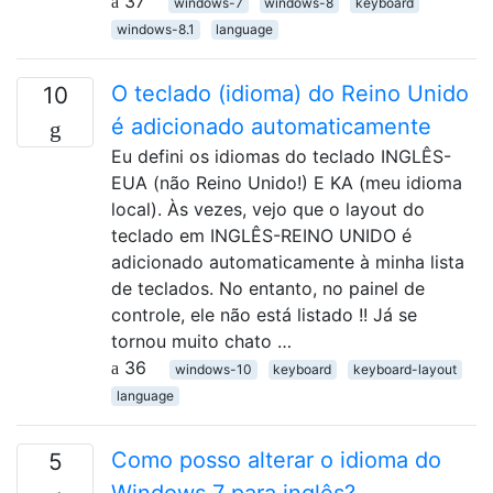
37
windows-7
windows-8
keyboard
windows-8.1
language
O teclado (idioma) do Reino Unido
10
é adicionado automaticamente
Eu defini os idiomas do teclado INGLÊS-
EUA (não Reino Unido!) E KA (meu idioma
local). Às vezes, vejo que o layout do
teclado em INGLÊS-REINO UNIDO é
adicionado automaticamente à minha lista
de teclados. No entanto, no painel de
controle, ele não está listado !! Já se
tornou muito chato …
36
windows-10
keyboard
keyboard-layout
language
Como posso alterar o idioma do
5