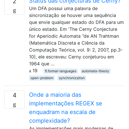
Status das conjecturas de Cerny?
2
Um DFA possui uma palavra de
sincronização se houver uma sequência
que envie qualquer estado do DFA para um
único estado. Em 'The Cerny Conjecture
for Aperiodic Automata ”de AN Trahtman
(Matemática Discreta e Ciência da
Computação Teórica, vol. 9: 2, 2007, pp.3-
10), ele escreveu: Cerny conjeturou em
1964 que …
19
fl.formal-languages
automata-theory
open-problem
synchronization
Onde a maioria das
4
implementações REGEX se
enquadram na escala de
complexidade?
As implementações mais modernas de