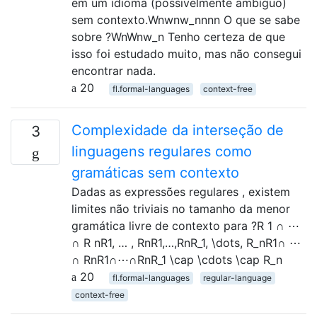
em um idioma (possivelmente ambíguo)
sem contexto.Wnwnw_nnnn O que se sabe
sobre ?WnWnw_n Tenho certeza de que
isso foi estudado muito, mas não consegui
encontrar nada.
20
fl.formal-languages
context-free
Complexidade da interseção de
3
linguagens regulares como
gramáticas sem contexto
Dadas as expressões regulares , existem
limites não triviais no tamanho da menor
gramática livre de contexto para ?R 1 ∩ ⋯
∩ R nR1, … , RnR1,…,RnR_1, \dots, R_nR1∩ ⋯
∩ RnR1∩⋯∩RnR_1 \cap \cdots \cap R_n
20
fl.formal-languages
regular-language
context-free