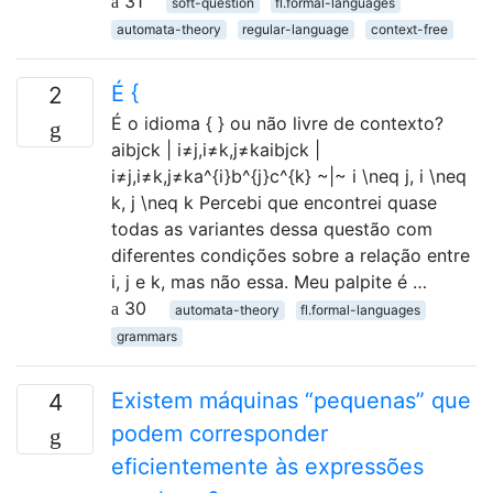
31
soft-question
fl.formal-languages
automata-theory
regular-language
context-free
É {
2
É o idioma { } ou não livre de contexto?
aibjck | i≠j,i≠k,j≠kaibjck |
i≠j,i≠k,j≠ka^{i}b^{j}c^{k} ~|~ i \neq j, i \neq
k, j \neq k Percebi que encontrei quase
todas as variantes dessa questão com
diferentes condições sobre a relação entre
i, j e k, mas não essa. Meu palpite é …
30
automata-theory
fl.formal-languages
grammars
Existem máquinas “pequenas” que
4
podem corresponder
eficientemente às expressões