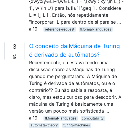
{xwy:xy∈Li−1,w∈L}L_i = \{xwy : xy \in L_{i-
1}, w \in L\} para i≥1i≥1i \geq 1 . Considere
L = ⋃ L i . Então, nós repetidamente
"incorporar" L para dentro de si para se …
19
reference-request
fl.formal-languages
O conceito da Máquina de Turing
3
é derivado de autômatos?
Recentemente, eu estava tendo uma
discussão sobre as Máquinas de Turing
quando me perguntaram: "A Máquina de
Turing é derivada de autômatos, ou é o
contrário"? Eu não sabia a resposta, é
claro, mas estou curioso para descobrir. A
máquina de Turing é basicamente uma
versão um pouco mais sofisticada …
19
fl.formal-languages
computability
automata-theory
turing-machines