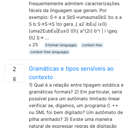
frequentemente admitem caracterizações
fáceis da linguagem que geram. Por
exemplo: S→ a a SbS→umaumaSbS \to a a
S b S→S→S \to gera ,{ a2 ibEu| i≥0}
{uma2EubEu|Eu≥0 0}\{ a^{2i} b^i | i \geq
0\} S→ …
25
fl.formal-languages
context-free
context-free-languages
Gramáticas e tipos sensíveis ao
2
contexto
1) Qual é a relação entre tipagem estática e
gramáticas formais? 2) Em particular, seria
possível para um autômato limitado linear
verificar se, digamos, um programa C ++
ou SML foi bem digitado? Um autômato de
pilha aninhado? 3) Existe uma maneira
natural de expressar regras de digitação