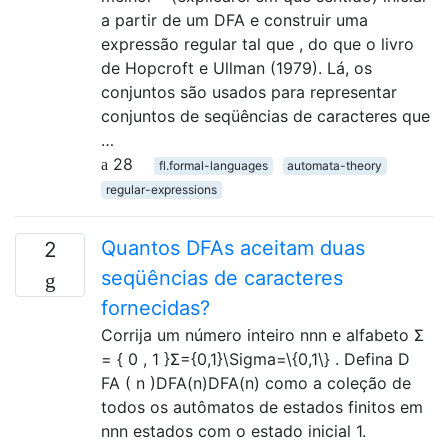
a partir de um DFA e construir uma
expressão regular tal que , do que o livro
de Hopcroft e Ullman (1979). Lá, os
conjuntos são usados ​​para representar
conjuntos de seqüências de caracteres que
…
28
fl.formal-languages
automata-theory
regular-expressions
Quantos DFAs aceitam duas
2
seqüências de caracteres
fornecidas?
Corrija um número inteiro nnn e alfabeto Σ
= { 0 , 1 }Σ={0,1}\Sigma=\{0,1\} . Defina D
FA ( n )DFA(n)DFA(n) como a coleção de
todos os autômatos de estados finitos em
nnn estados com o estado inicial 1.