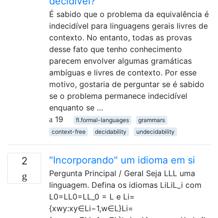
decidível?
É sabido que o problema da equivalência é
indecidível para linguagens gerais livres de
contexto. No entanto, todas as provas
desse fato que tenho conhecimento
parecem envolver algumas gramáticas
ambíguas e livres de contexto. Por esse
motivo, gostaria de perguntar se é sabido
se o problema permanece indecidível
enquanto se …
19
fl.formal-languages
grammars
context-free
decidability
undecidability
"Incorporando" um idioma em si
2
Pergunta Principal / Geral Seja LLL uma
linguagem. Defina os idiomas LiLiL_i com
L0=LL0=LL_0 = L e Li=
{xwy:xy∈Li−1,w∈L}Li=