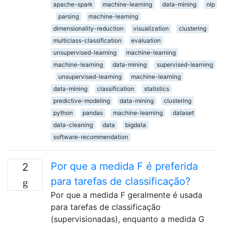
apache-spark
machine-learning
data-mining
nlp
parsing
machine-learning
dimensionality-reduction
visualization
clustering
multiclass-classification
evaluation
unsupervised-learning
machine-learning
machine-learning
data-mining
supervised-learning
unsupervised-learning
machine-learning
data-mining
classification
statistics
predictive-modeling
data-mining
clustering
python
pandas
machine-learning
dataset
data-cleaning
data
bigdata
software-recommendation
Por que a medida F é preferida
2
para tarefas de classificação?
Por que a medida F geralmente é usada
para tarefas de classificação
(supervisionadas), enquanto a medida G