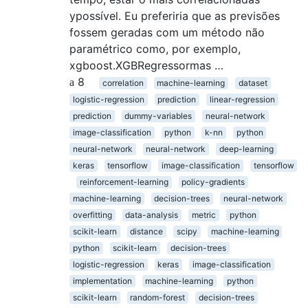
ypossível. Eu preferiria que as previsões
fossem geradas com um método não
paramétrico como, por exemplo,
xgboost.XGBRegressormas …
8
correlation
machine-learning
dataset
logistic-regression
prediction
linear-regression
prediction
dummy-variables
neural-network
image-classification
python
k-nn
python
neural-network
neural-network
deep-learning
keras
tensorflow
image-classification
tensorflow
reinforcement-learning
policy-gradients
machine-learning
decision-trees
neural-network
overfitting
data-analysis
metric
python
scikit-learn
distance
scipy
machine-learning
python
scikit-learn
decision-trees
logistic-regression
keras
image-classification
implementation
machine-learning
python
scikit-learn
random-forest
decision-trees