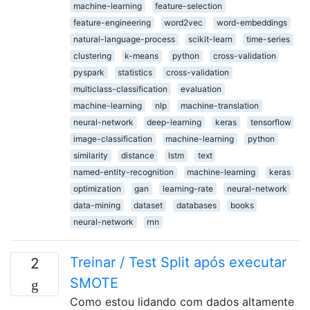
machine-learning
feature-selection
feature-engineering
word2vec
word-embeddings
natural-language-process
scikit-learn
time-series
clustering
k-means
python
cross-validation
pyspark
statistics
cross-validation
multiclass-classification
evaluation
machine-learning
nlp
machine-translation
neural-network
deep-learning
keras
tensorflow
image-classification
machine-learning
python
similarity
distance
lstm
text
named-entity-recognition
machine-learning
keras
optimization
gan
learning-rate
neural-network
data-mining
dataset
databases
books
neural-network
rnn
Treinar / Test Split após executar
2
SMOTE
Como estou lidando com dados altamente