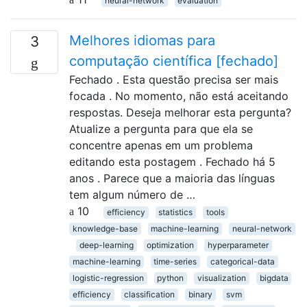
neural-network
evaluation
Melhores idiomas para
3
computação científica [fechado]
Fechado . Esta questão precisa ser mais
focada . No momento, não está aceitando
respostas. Deseja melhorar esta pergunta?
Atualize a pergunta para que ela se
concentre apenas em um problema
editando esta postagem . Fechado há 5
anos . Parece que a maioria das línguas
tem algum número de …
10
efficiency
statistics
tools
knowledge-base
machine-learning
neural-network
deep-learning
optimization
hyperparameter
machine-learning
time-series
categorical-data
logistic-regression
python
visualization
bigdata
efficiency
classification
binary
svm