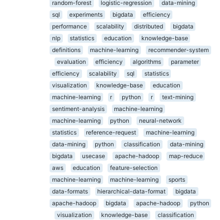
random-forest
logistic-regression
data-mining
sql
experiments
bigdata
efficiency
performance
scalability
distributed
bigdata
nlp
statistics
education
knowledge-base
definitions
machine-learning
recommender-system
evaluation
efficiency
algorithms
parameter
efficiency
scalability
sql
statistics
visualization
knowledge-base
education
machine-learning
r
python
r
text-mining
sentiment-analysis
machine-learning
machine-learning
python
neural-network
statistics
reference-request
machine-learning
data-mining
python
classification
data-mining
bigdata
usecase
apache-hadoop
map-reduce
aws
education
feature-selection
machine-learning
machine-learning
sports
data-formats
hierarchical-data-format
bigdata
apache-hadoop
bigdata
apache-hadoop
python
visualization
knowledge-base
classification