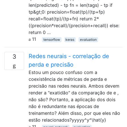
len(predicted) - tp fn = len(tags) - tp if
tp&gt;0: precision=float(tp)/(tp+fp)
recall=float(tp)/(tp+fn) return 2*
((precision*recall)/(precision+recall)) else:
return 0 …
11
tensorflow
keras
evaluation
Redes neurais - correlação de
3
perda e precisão
Estou um pouco confuso com a
coexistência de métricas de perda e
precisão nas redes neurais. Ambos devem
render a "exatidão" da comparação de e ,
não são? Portanto, a aplicação dos dois
não é redundante nas épocas de
treinamento? Além disso, por que eles não
estão relacionados?yyyyy^y^\hat{y}
11