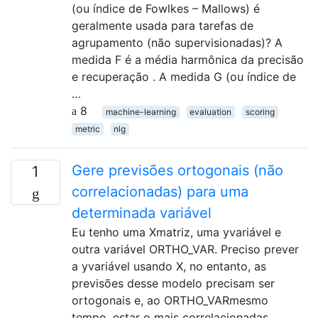
(ou índice de Fowlkes – Mallows) é
geralmente usada para tarefas de
agrupamento (não supervisionadas)? A
medida F é a média harmônica da precisão
e recuperação . A medida G (ou índice de
…
8
machine-learning
evaluation
scoring
metric
nlg
Gere previsões ortogonais (não
1
correlacionadas) para uma
determinada variável
Eu tenho uma Xmatriz, uma yvariável e
outra variável ORTHO_VAR. Preciso prever
a yvariável usando X, no entanto, as
previsões desse modelo precisam ser
ortogonais e, ao ORTHO_VARmesmo
tempo, estar o mais correlacionadas