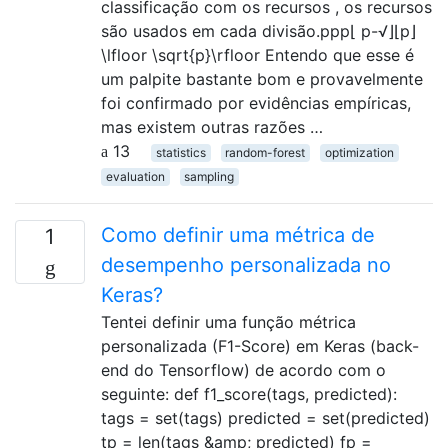
classificação com os recursos , os recursos
são usados ​​em cada divisão.ppp⌊ p-√⌋⌊p⌋
\lfloor \sqrt{p}\rfloor Entendo que esse é
um palpite bastante bom e provavelmente
foi confirmado por evidências empíricas,
mas existem outras razões …
13
statistics
random-forest
optimization
evaluation
sampling
Como definir uma métrica de
1
desempenho personalizada no
Keras?
Tentei definir uma função métrica
personalizada (F1-Score) em Keras (back-
end do Tensorflow) de acordo com o
seguinte: def f1_score(tags, predicted):
tags = set(tags) predicted = set(predicted)
tp = len(tags &amp; predicted) fp =