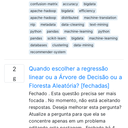
confusion-matrix
accuracy
bigdata
apache-hadoop
bigdata
efficiency
apache-hadoop
distributed
machine-translation
nlp
metadata
data-cleaning
text-mining
python
pandas
machine-learning
python
pandas
scikit-learn
bigdata
machine-learning
databases
clustering
data-mining
recommender-system
Quando escolher a regressão
2
linear ou a Árvore de Decisão ou a
Floresta Aleatória? [fechadas]
Fechado . Esta questão precisa ser mais
focada . No momento, não está aceitando
respostas. Deseja melhorar esta pergunta?
Atualize a pergunta para que ela se
concentre apenas em um problema
editando esta postagem . Fechado há 4