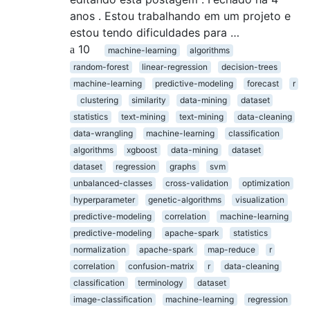
anos . Estou trabalhando em um projeto e
estou tendo dificuldades para …
10
machine-learning
algorithms
random-forest
linear-regression
decision-trees
machine-learning
predictive-modeling
forecast
r
clustering
similarity
data-mining
dataset
statistics
text-mining
text-mining
data-cleaning
data-wrangling
machine-learning
classification
algorithms
xgboost
data-mining
dataset
dataset
regression
graphs
svm
unbalanced-classes
cross-validation
optimization
hyperparameter
genetic-algorithms
visualization
predictive-modeling
correlation
machine-learning
predictive-modeling
apache-spark
statistics
normalization
apache-spark
map-reduce
r
correlation
confusion-matrix
r
data-cleaning
classification
terminology
dataset
image-classification
machine-learning
regression