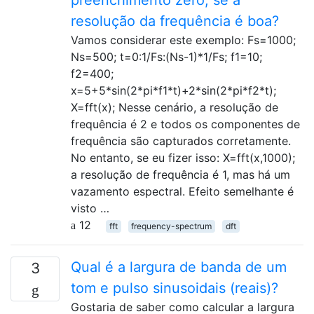
preenchimento zero, se a
resolução da frequência é boa?
Vamos considerar este exemplo: Fs=1000;
Ns=500; t=0:1/Fs:(Ns-1)*1/Fs; f1=10;
f2=400;
x=5+5*sin(2*pi*f1*t)+2*sin(2*pi*f2*t);
X=fft(x); Nesse cenário, a resolução de
frequência é 2 e todos os componentes de
frequência são capturados corretamente.
No entanto, se eu fizer isso: X=fft(x,1000);
a resolução de frequência é 1, mas há um
vazamento espectral. Efeito semelhante é
visto …
12
fft
frequency-spectrum
dft
Qual é a largura de banda de um
3
tom e pulso sinusoidais (reais)?
Gostaria de saber como calcular a largura