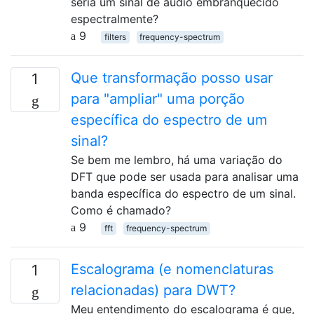
seria um sinal de áudio embranquecido
espectralmente?
9
filters
frequency-spectrum
Que transformação posso usar
1
para "ampliar" uma porção
específica do espectro de um
sinal?
Se bem me lembro, há uma variação do
DFT que pode ser usada para analisar uma
banda específica do espectro de um sinal.
Como é chamado?
9
fft
frequency-spectrum
Escalograma (e nomenclaturas
1
relacionadas) para DWT?
Meu entendimento do escalograma é que,