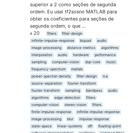
superior a 2 como seções de segunda
ordem. Eu usei tf2sosno MATLAB para
obter os coeficientes para seções de
segunda ordem, o que …
20
filters
filter-design
infinite-impulse-response
biquad
audio
image-processing
distance-metrics
algorithms
interpolation
audio
hardware
performance
sampling
computer-vision
dsp-core
music
frequency-spectrum
matlab
power-spectral-density
filter-design
ica
source-separation
fourier-transform
fourier-transform
sampling
bandpass
audio
algorithms
edge-detection
filters
computer-vision
stereo-vision
filters
finite-impulse-response
infinite-impulse-response
image-processing
blur
impulse-response
state-space
linear-systems
dft
floating-point