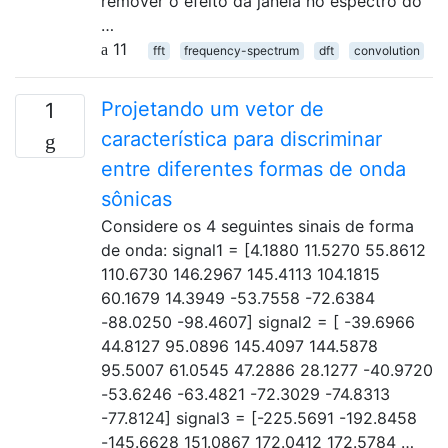
remover o efeito da janela no espectro do
…
11
fft
frequency-spectrum
dft
convolution
Projetando um vetor de
1
característica para discriminar
entre diferentes formas de onda
sônicas
Considere os 4 seguintes sinais de forma
de onda: signal1 = [4.1880 11.5270 55.8612
110.6730 146.2967 145.4113 104.1815
60.1679 14.3949 -53.7558 -72.6384
-88.0250 -98.4607] signal2 = [ -39.6966
44.8127 95.0896 145.4097 144.5878
95.5007 61.0545 47.2886 28.1277 -40.9720
-53.6246 -63.4821 -72.3029 -74.8313
-77.8124] signal3 = [-225.5691 -192.8458
-145.6628 151.0867 172.0412 172.5784 …