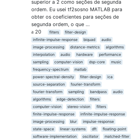
superior a 2 como seções de segunda
ordem. Eu usei tf2sosno MATLAB para
obter os coeficientes para seções de
segunda ordem, o que …
20
filters
filter-design
infinite-impulse-response
biquad
audio
image-processing
distance-metrics
algorithms
interpolation
audio
hardware
performance
sampling
computer-vision
dsp-core
music
frequency-spectrum
matlab
power-spectral-density
filter-design
ica
source-separation
fourier-transform
fourier-transform
sampling
bandpass
audio
algorithms
edge-detection
filters
computer-vision
stereo-vision
filters
finite-impulse-response
infinite-impulse-response
image-processing
blur
impulse-response
state-space
linear-systems
dft
floating-point
software-implementation
oscillator
matched-filter