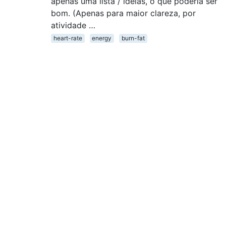
apenas uma lista / idéias, o que poderia ser
bom. (Apenas para maior clareza, por
atividade …
heart-rate
energy
burn-fat