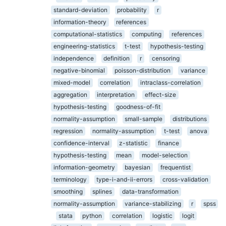
standard-deviation
probability
r
information-theory
references
computational-statistics
computing
references
engineering-statistics
t-test
hypothesis-testing
independence
definition
r
censoring
negative-binomial
poisson-distribution
variance
mixed-model
correlation
intraclass-correlation
aggregation
interpretation
effect-size
hypothesis-testing
goodness-of-fit
normality-assumption
small-sample
distributions
regression
normality-assumption
t-test
anova
confidence-interval
z-statistic
finance
hypothesis-testing
mean
model-selection
information-geometry
bayesian
frequentist
terminology
type-i-and-ii-errors
cross-validation
smoothing
splines
data-transformation
normality-assumption
variance-stabilizing
r
spss
stata
python
correlation
logistic
logit