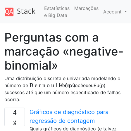
Estatísticas
Marcações
Account
e Big Data
Perguntas com a
marcação «negative-
binomial»
Uma distribuição discreta e univariada modelando o
B
e
r
n
o
u
l
l
i
(
p
)
número de
B
e
r
n
o
você
eu
eu
Eu
(
p
)
sucessos até que um número especificado de falhas
ocorra.
Gráficos de diagnóstico para
4
regressão de contagem
Quais gráficos de diagnóstico (e talvez