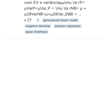
com EV e variânciaμμ\mu Va rP=
μVarP=μVar_P = \mu Va rNB= μ +
μ2θVarNB=μ+μ2θVar_{NB} = …
21
r
generalized-linear-model
negative-binomial
poisson-regression
quasi-likelihood