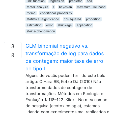
link-function
regression
predictor
pca
factor-analysis
r
bayesian
maximum-likelihood
mcmc
conditional-probability
statistical-significance
chi-squared
proportion
estimation
error
shrinkage
application
steins-phenomenon
GLM binomial negativo vs.
3
transformação de log para dados
de contagem: maior taxa de erro
do tipo I
Alguns de vocês podem ter lido este belo
artigo: O'Hara RB, Kotze DJ (2010) Não
transforme dados de contagem de
transformações. Métodos em Ecologia e
Evolução 1: 118–122. Klick . No meu campo
de pesquisa (ecotoxicologia), estamos
lidando com experimentos mal replicados e