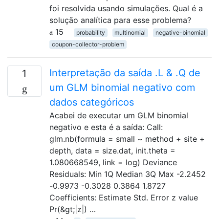
foi resolvida usando simulações. Qual é a
solução analítica para esse problema?
15
probability
multinomial
negative-binomial
coupon-collector-problem
Interpretação da saída .L & .Q de
1
um GLM binomial negativo com
dados categóricos
Acabei de executar um GLM binomial
negativo e esta é a saída: Call:
glm.nb(formula = small ~ method + site +
depth, data = size.dat, init.theta =
1.080668549, link = log) Deviance
Residuals: Min 1Q Median 3Q Max -2.2452
-0.9973 -0.3028 0.3864 1.8727
Coefficients: Estimate Std. Error z value
Pr(&gt;|z|) …