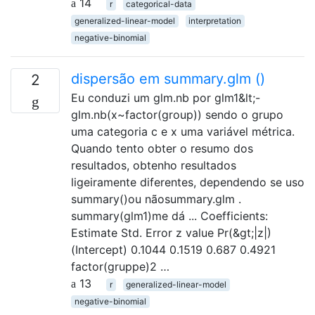
14
r
categorical-data
generalized-linear-model
interpretation
negative-binomial
dispersão em summary.glm ()
2
Eu conduzi um glm.nb por glm1&lt;-
glm.nb(x~factor(group)) sendo o grupo
uma categoria c e x uma variável métrica.
Quando tento obter o resumo dos
resultados, obtenho resultados
ligeiramente diferentes, dependendo se uso
summary()ou nãosummary.glm .
summary(glm1)me dá ... Coefficients:
Estimate Std. Error z value Pr(&gt;|z|)
(Intercept) 0.1044 0.1519 0.687 0.4921
factor(gruppe)2 …
13
r
generalized-linear-model
negative-binomial