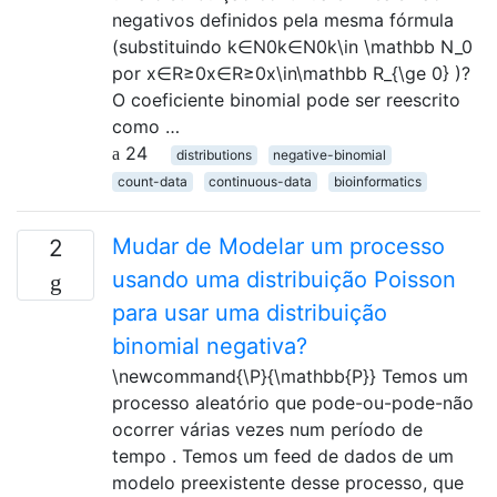
negativos definidos pela mesma fórmula
(substituindo k∈N0k∈N0k\in \mathbb N_0
por x∈R≥0x∈R≥0x\in\mathbb R_{\ge 0} )?
O coeficiente binomial pode ser reescrito
como …
24
distributions
negative-binomial
count-data
continuous-data
bioinformatics
Mudar de Modelar um processo
2
usando uma distribuição Poisson
para usar uma distribuição
binomial negativa?
\newcommand{\P}{\mathbb{P}} Temos um
processo aleatório que pode-ou-pode-não
ocorrer várias vezes num período de
tempo . Temos um feed de dados de um
modelo preexistente desse processo, que