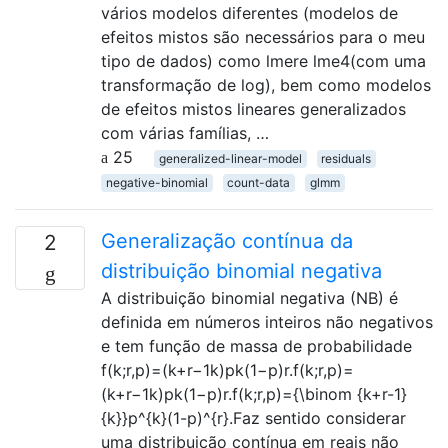
vários modelos diferentes (modelos de
efeitos mistos são necessários para o meu
tipo de dados) como lmere lme4(com uma
transformação de log), bem como modelos
de efeitos mistos lineares generalizados
com várias famílias, …
25
generalized-linear-model
residuals
negative-binomial
count-data
glmm
Generalização contínua da
2
distribuição binomial negativa
A distribuição binomial negativa (NB) é
definida em números inteiros não negativos
e tem função de massa de probabilidade
f(k;r,p)=(k+r−1k)pk(1−p)r.f(k;r,p)=
(k+r−1k)pk(1−p)r.f(k;r,p)={\binom {k+r-1}
{k}}p^{k}(1-p)^{r}.Faz sentido considerar
uma distribuição contínua em reais não