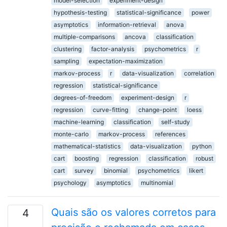
model-selection
experiment-design
hypothesis-testing
statistical-significance
power
asymptotics
information-retrieval
anova
multiple-comparisons
ancova
classification
clustering
factor-analysis
psychometrics
r
sampling
expectation-maximization
markov-process
r
data-visualization
correlation
regression
statistical-significance
degrees-of-freedom
experiment-design
r
regression
curve-fitting
change-point
loess
machine-learning
classification
self-study
monte-carlo
markov-process
references
mathematical-statistics
data-visualization
python
cart
boosting
regression
classification
robust
cart
survey
binomial
psychometrics
likert
psychology
asymptotics
multinomial
Quais são os valores corretos para
4