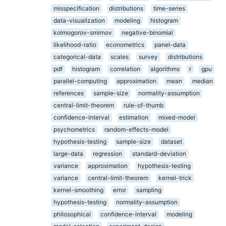
misspecification
distributions
time-series
data-visualization
modeling
histogram
kolmogorov-smirnov
negative-binomial
likelihood-ratio
econometrics
panel-data
categorical-data
scales
survey
distributions
pdf
histogram
correlation
algorithms
r
gpu
parallel-computing
approximation
mean
median
references
sample-size
normality-assumption
central-limit-theorem
rule-of-thumb
confidence-interval
estimation
mixed-model
psychometrics
random-effects-model
hypothesis-testing
sample-size
dataset
large-data
regression
standard-deviation
variance
approximation
hypothesis-testing
variance
central-limit-theorem
kernel-trick
kernel-smoothing
error
sampling
hypothesis-testing
normality-assumption
philosophical
confidence-interval
modeling