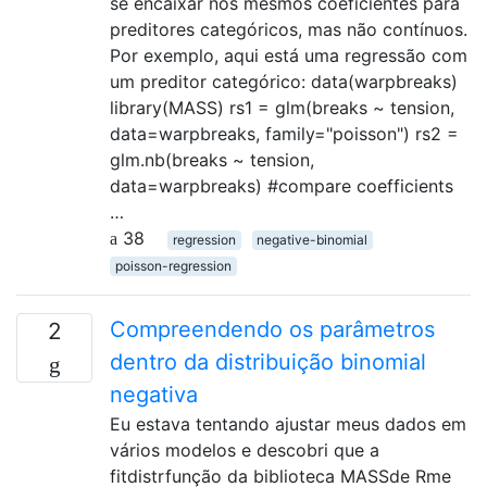
se encaixar nos mesmos coeficientes para
preditores categóricos, mas não contínuos.
Por exemplo, aqui está uma regressão com
um preditor categórico: data(warpbreaks)
library(MASS) rs1 = glm(breaks ~ tension,
data=warpbreaks, family="poisson") rs2 =
glm.nb(breaks ~ tension,
data=warpbreaks) #compare coefficients
…
38
regression
negative-binomial
poisson-regression
Compreendendo os parâmetros
2
dentro da distribuição binomial
negativa
Eu estava tentando ajustar meus dados em
vários modelos e descobri que a
fitdistrfunção da biblioteca MASSde Rme