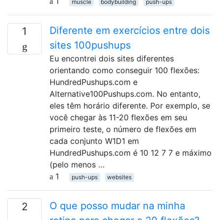
1
muscle
bodybuilding
push-ups
Diferente em exercícios entre dois
1
sites 100pushups
Eu encontrei dois sites diferentes
orientando como conseguir 100 flexões:
HundredPushups.com e
Alternative100Pushups.com. No entanto,
eles têm horário diferente. Por exemplo, se
você chegar às 11-20 flexões em seu
primeiro teste, o número de flexões em
cada conjunto W1D1 em
HundredPushups.com é 10 12 7 7 e máximo
(pelo menos …
1
push-ups
websites
O que posso mudar na minha
2