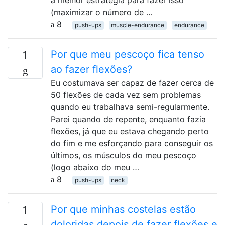
a melhor estratégia para fazer isso
(maximizar o número de …
8
push-ups
muscle-endurance
endurance
Por que meu pescoço fica tenso
1
ao fazer flexões?
Eu costumava ser capaz de fazer cerca de
50 flexões de cada vez sem problemas
quando eu trabalhava semi-regularmente.
Parei quando de repente, enquanto fazia
flexões, já que eu estava chegando perto
do fim e me esforçando para conseguir os
últimos, os músculos do meu pescoço
(logo abaixo do meu …
8
push-ups
neck
Por que minhas costelas estão
1
doloridas depois de fazer flexões e