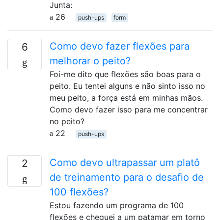
Junta:
26
push-ups
form
Como devo fazer flexões para
6
melhorar o peito?
Foi-me dito que flexões são boas para o
peito. Eu tentei alguns e não sinto isso no
meu peito, a força está em minhas mãos.
Como devo fazer isso para me concentrar
no peito?
22
push-ups
Como devo ultrapassar um platô
2
de treinamento para o desafio de
100 flexões?
Estou fazendo um programa de 100
flexões e cheguei a um patamar em torno