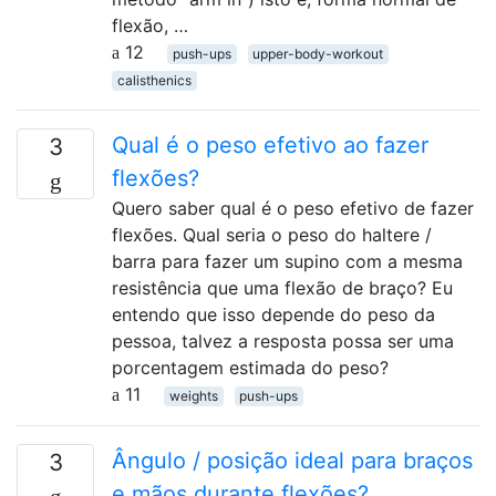
flexão, …
12
push-ups
upper-body-workout
calisthenics
Qual é o peso efetivo ao fazer
3
flexões?
Quero saber qual é o peso efetivo de fazer
flexões. Qual seria o peso do haltere /
barra para fazer um supino com a mesma
resistência que uma flexão de braço? Eu
entendo que isso depende do peso da
pessoa, talvez a resposta possa ser uma
porcentagem estimada do peso?
11
weights
push-ups
Ângulo / posição ideal para braços
3
e mãos durante flexões?