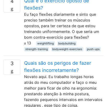
Qual é o exercício oposto de
4
flexões?
Eu faço flexões diariamente e sinto que
preciso também treinar os músculos
opostos, para ter certeza de que estou
treinando uniformemente. O que seria um
bom contra-exercício para flexões?
13
weightlifting
bodybuilding
strength-training
bodyweight-exercises
push-ups
Quais são os perigos de fazer
3
flexões incorretamente?
Novato aqui. Eu trabalho longas horas
atrás do meu computador e faço o meu
melhor para ficar de olho na ergonomia:
prestando atenção à minha postura,
fazendo pequenos intervalos em intervalos
regulares , esse tipo de coisa.