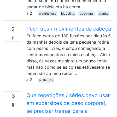
muito sério. Eu comecei recentemente a
andar de bicicleta há cerca …
2
weight-loss
bicycling
push-ups
planks
Push ups / movimentos da cabeça
2
Eu faço cerca de 130 flexões por dia (às 5
da manhã) depois de uma pequena rotina
com pesos livres, e estou começando a
sentir movimentos na minha cabeça. Além
disso, às vezes me sinto um pouco tonta,
mas não como se as coisas estivessem se
movendo ao meu redor. …
2
push-ups
Que repetições / séries devo usar
3
em excersices de peso corporal,
se precisar treinar para a