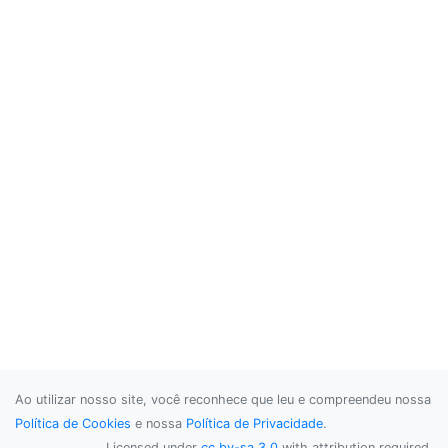
Ao utilizar nosso site, você reconhece que leu e compreendeu nossa
Política de Cookies
e nossa
Política de Privacidade
.
Licensed under
cc by-sa 3.0
with attribution required.