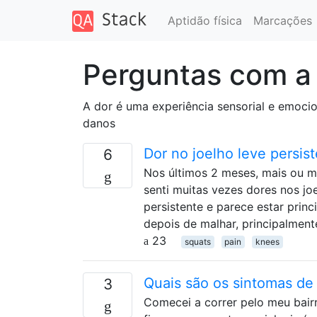
Aptidão física
Marcações
Perguntas com a
A dor é uma experiência sensorial e emocio
danos
Dor no joelho leve persi
6
Nos últimos 2 meses, mais ou me
senti muitas vezes dores nos jo
persistente e parece estar prin
depois de malhar, principalment
23
squats
pain
knees
Quais são os sintomas de
3
Comecei a correr pelo meu bair