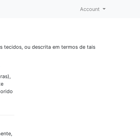
Account
s tecidos, ou descrita em termos de tais
?
ras),
te
lorido
ente,