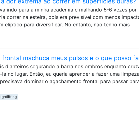
a dor extrema ao correr em superfícies duras?
tava indo para a minha academia e malhando 5-6 vezes por
ria correr na esteira, pois era previsível com menos impact
 elíptico para diversificar. No entanto, não tenho mais
k frontal machuca meus pulsos e o que posso fa
s dianteiros segurando a barra nos ombros enquanto cruz
-la no lugar. Então, eu queria aprender a fazer uma limpez
 precisava dominar o agachamento frontal para passar par
ghtlifting