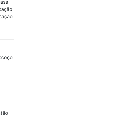
casa
stação
nsação
escoço
stão