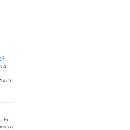
a?
s 4
255 e
s. Eu
 mas a