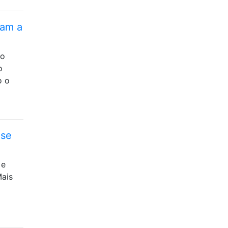
ram a
ão
o
o o
-se
 e
Mais