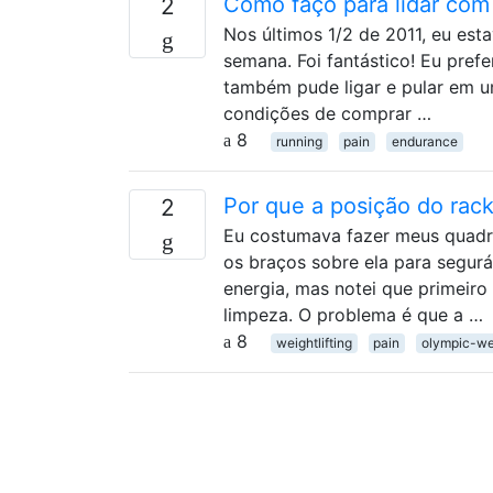
Como faço para lidar com 
2
Nos últimos 1/2 de 2011, eu es
semana. Foi fantástico! Eu prefe
também pude ligar e pular em um
condições de comprar …
8
running
pain
endurance
Por que a posição do rac
2
Eu costumava fazer meus quadri
os braços sobre ela para segurá
energia, mas notei que primeiro
limpeza. O problema é que a …
8
weightlifting
pain
olympic-wei