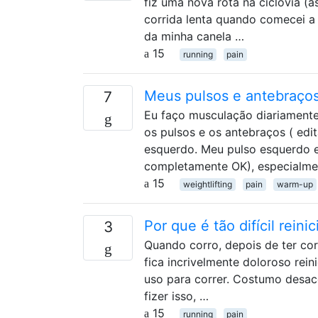
fiz uma nova rota na ciclovia (
corrida lenta quando comecei a s
da minha canela …
15
running
pain
Meus pulsos e antebraços
7
Eu faço musculação diariamente
os pulsos e os antebraços ( edi
esquerdo. Meu pulso esquerdo e
completamente OK), especialme
15
weightlifting
pain
warm-up
Por que é tão difícil rein
3
Quando corro, depois de ter cor
fica incrivelmente doloroso rei
uso para correr. Costumo desacel
fizer isso, …
15
running
pain