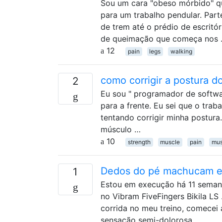
Sou um cara "obeso mórbido" q
para um trabalho pendular. Part
de trem até o prédio de escrit
de queimação que começa nos
12
pain
legs
walking
como corrigir a postura d
2
Eu sou " programador de softwa
para a frente. Eu sei que o tra
tentando corrigir minha postura.
músculo …
10
strength
muscle
pain
mus
Dedos do pé machucam e 
1
Estou em execução há 11 seman
no Vibram FiveFingers Bikila L
corrida no meu treino, comecei 
sensação semi-dolorosa …