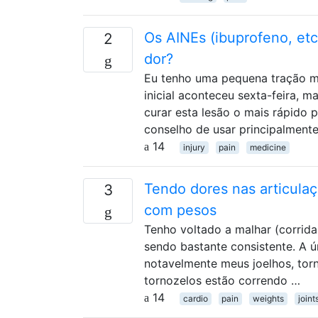
Os AINEs (ibuprofeno, et
2
dor?
Eu tenho uma pequena tração mus
inicial aconteceu sexta-feira, 
curar esta lesão o mais rápido 
conselho de usar principalment
14
injury
pain
medicine
Tendo dores nas articulaç
3
com pesos
Tenho voltado a malhar (corrida
sendo bastante consistente. A ú
notavelmente meus joelhos, tor
tornozelos estão correndo …
14
cardio
pain
weights
joint