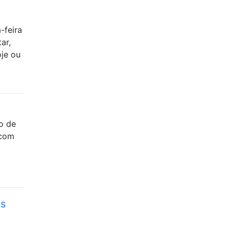
-feira
ar,
je ou
o de
 com
ós