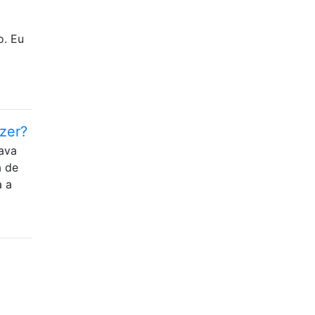
o. Eu
zer?
ava
a de
a a