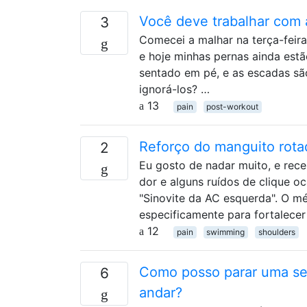
Você deve trabalhar com 
3
Comecei a malhar na terça-feira
e hoje minhas pernas ainda estã
sentado em pé, e as escadas sã
ignorá-los? …
13
pain
post-workout
Reforço do manguito rota
2
Eu gosto de nadar muito, e re
dor e alguns ruídos de clique o
"Sinovite da AC esquerda". O m
especificamente para fortalece
12
pain
swimming
shoulders
Como posso parar uma se
6
andar?