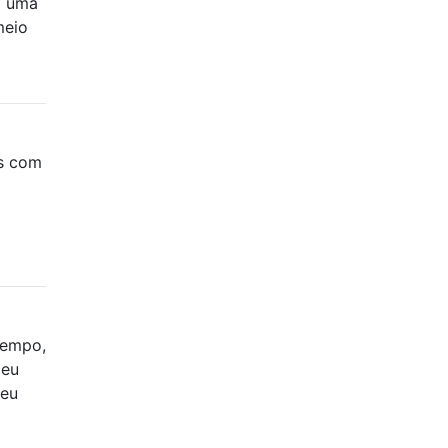
i uma
meio
as com
tempo,
 eu
 eu