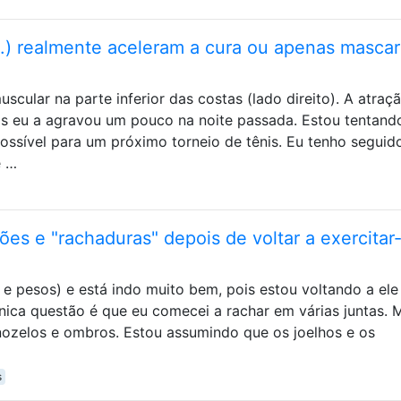
c.) realmente aceleram a cura ou apenas masca
cular na parte inferior das costas (lado direito). A atraç
mas eu a agravou um pouco na noite passada. Estou tentand
possível para um próximo torneio de tênis. Eu tenho seguid
e …
ões e "rachaduras" depois de voltar a exercitar
 e pesos) e está indo muito bem, pois estou voltando a ele
nica questão é que eu comecei a rachar em várias juntas. 
nozelos e ombros. Estou assumindo que os joelhos e os
s