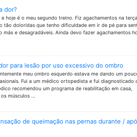
a dor?
 e hoje é o meu segundo treino. Fiz agachamentos na terça
o tão doloridas que tenho dificuldade em ir de pé para sent
o más e desagradáveis. Ainda devo fazer agachamentos ho
dor para lesão por uso excessivo do ombro
centemente meu ombro esquerdo estava me dando um pouc
casionais. Fui a um médico ortopedista e fui diagnosticado
édico recomendou um programa de reabilitação em casa,
r os músculos …
nsação de queimação nas pernas durante / ap