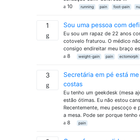
10
running
pain
foot-pain
n
Sou uma pessoa com defic
1
Eu sou um rapaz de 22 anos com
cotovelo fraturou. O médico não
consigo endireitar meu braço e
8
weight-gain
pain
ectomorph
Secretária em pé está me
3
costas
Eu tenho um geekdesk (mesa aju
estão ótimas. Eu não estou cans
Recentemente, meu pescoço e pa
a mesa. Pode ser porque tenho
8
pain