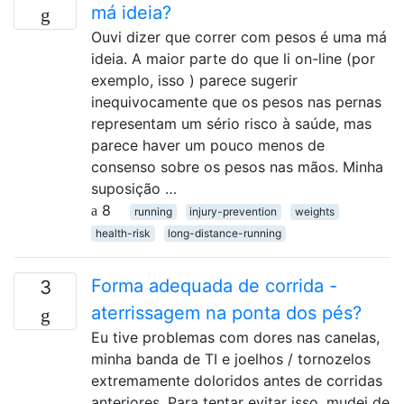
má ideia?
Ouvi dizer que correr com pesos é uma má
ideia. A maior parte do que li on-line (por
exemplo, isso ) parece sugerir
inequivocamente que os pesos nas pernas
representam um sério risco à saúde, mas
parece haver um pouco menos de
consenso sobre os pesos nas mãos. Minha
suposição …
8
running
injury-prevention
weights
health-risk
long-distance-running
Forma adequada de corrida -
3
aterrissagem na ponta dos pés?
Eu tive problemas com dores nas canelas,
minha banda de TI e joelhos / tornozelos
extremamente doloridos antes de corridas
anteriores. Para tentar evitar isso, mudei de