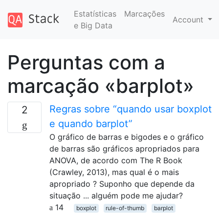
Estatísticas
Marcações
Account
e Big Data
Perguntas com a
marcação «barplot»
Regras sobre “quando usar boxplot
2
e quando barplot”
O gráfico de barras e bigodes e o gráfico
de barras são gráficos apropriados para
ANOVA, de acordo com The R Book
(Crawley, 2013), mas qual é o mais
apropriado ? Suponho que depende da
situação ... alguém pode me ajudar?
14
boxplot
rule-of-thumb
barplot