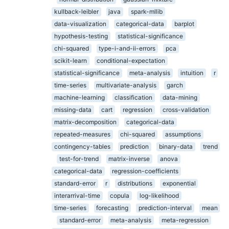
kullback-leibler
java
spark-mllib
data-visualization
categorical-data
barplot
hypothesis-testing
statistical-significance
chi-squared
type-i-and-ii-errors
pca
scikit-learn
conditional-expectation
statistical-significance
meta-analysis
intuition
r
time-series
multivariate-analysis
garch
machine-learning
classification
data-mining
missing-data
cart
regression
cross-validation
matrix-decomposition
categorical-data
repeated-measures
chi-squared
assumptions
contingency-tables
prediction
binary-data
trend
test-for-trend
matrix-inverse
anova
categorical-data
regression-coefficients
standard-error
r
distributions
exponential
interarrival-time
copula
log-likelihood
time-series
forecasting
prediction-interval
mean
standard-error
meta-analysis
meta-regression