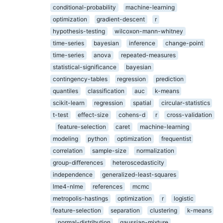
conditional-probability
machine-learning
optimization
gradient-descent
r
hypothesis-testing
wilcoxon-mann-whitney
time-series
bayesian
inference
change-point
time-series
anova
repeated-measures
statistical-significance
bayesian
contingency-tables
regression
prediction
quantiles
classification
auc
k-means
scikit-learn
regression
spatial
circular-statistics
t-test
effect-size
cohens-d
r
cross-validation
feature-selection
caret
machine-learning
modeling
python
optimization
frequentist
correlation
sample-size
normalization
group-differences
heteroscedasticity
independence
generalized-least-squares
lme4-nlme
references
mcmc
metropolis-hastings
optimization
r
logistic
feature-selection
separation
clustering
k-means
normal-distribution
gaussian-mixture