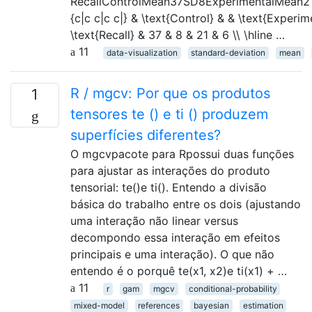
RecallControlMean37SD8ExperimentalMean2
{c|c c|c c|} & \text{Control} & & \text{Experim
\text{Recall} & 37 & 8 & 21 & 6 \\ \hline …
11
data-visualization
standard-deviation
mean
R / mgcv: Por que os produtos
1
tensores te () e ti () produzem
superfícies diferentes?
O mgcvpacote para Rpossui duas funções
para ajustar as interações do produto
tensorial: te()e ti(). Entendo a divisão
básica do trabalho entre os dois (ajustando
uma interação não linear versus
decompondo essa interação em efeitos
principais e uma interação). O que não
entendo é o porquê te(x1, x2)e ti(x1) + …
11
r
gam
mgcv
conditional-probability
mixed-model
references
bayesian
estimation