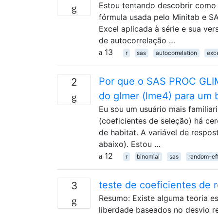
Estou tentando descobrir como 
fórmula usada pelo Minitab e S
Excel aplicada à série e sua ve
de autocorrelação …
13
r
sas
autocorrelation
exc
Por que o SAS PROC GLIM
2
do glmer (lme4) para um
Eu sou um usuário mais familiar
(coeficientes de seleção) há cer
de habitat. A variável de respost
abaixo). Estou …
12
r
binomial
sas
random-ef
teste de coeficientes de 
3
Resumo: Existe alguma teoria es
liberdade baseados no desvio re