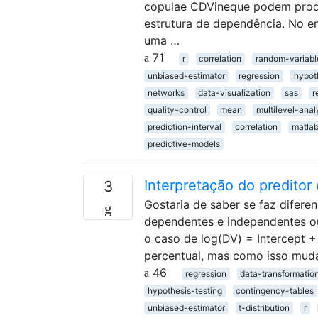
copulae CDVineque podem produz
estrutura de dependência. No ent
uma …
71
r
correlation
random-variabl
unbiased-estimator
regression
hypot
networks
data-visualization
sas
r
quality-control
mean
multilevel-anal
prediction-interval
correlation
matla
predictive-models
Interpretação do preditor
3
Gostaria de saber se faz diferen
dependentes e independentes o
o caso de log(DV) = Intercept +
percentual, mas como isso mud
46
regression
data-transformatio
hypothesis-testing
contingency-tables
unbiased-estimator
t-distribution
r