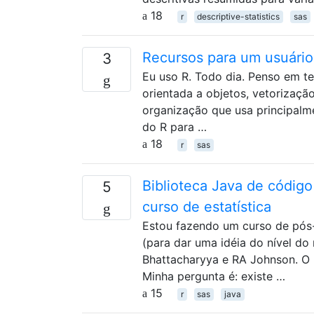
18
r
descriptive-statistics
sas
Recursos para um usuári
3
Eu uso R. Todo dia. Penso em te
orientada a objetos, vetorizaçã
organização que usa principalme
do R para …
18
r
sas
Biblioteca Java de código
5
curso de estatística
Estou fazendo um curso de pós-
(para dar uma idéia do nível do
Bhattacharyya e RA Johnson. O 
Minha pergunta é: existe …
15
r
sas
java