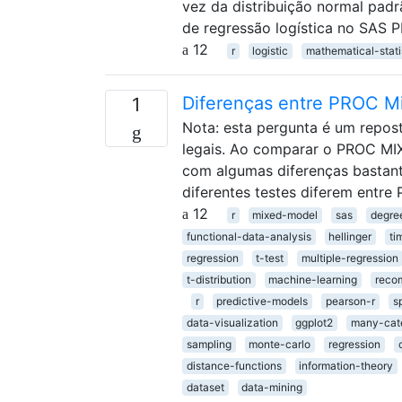
vez da distribuição normal padr
de regressão logística no SAS
12
r
logistic
mathematical-stati
Diferenças entre PROC Mi
1
Nota: esta pergunta é um repost
legais. Ao comparar o PROC MI
com algumas diferenças bastant
diferentes testes diferem entr
12
r
mixed-model
sas
degre
functional-data-analysis
hellinger
ti
regression
t-test
multiple-regression
t-distribution
machine-learning
reco
r
predictive-models
pearson-r
s
data-visualization
ggplot2
many-cat
sampling
monte-carlo
regression
distance-functions
information-theory
dataset
data-mining