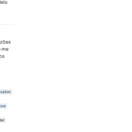
delo
azões
i-me
os
ization
ance
del