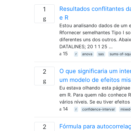
Resultados conflitantes 
1
e R
Estou analisando dados de um 
Rfornecer semelhantes Tipo I s
diferentes uns dos outros. Aba
DATALINES; 20 1 1 25 …
15
r
anova
sas
sums-of-squ
O que significaria um int
2
um modelo de efeitos mis
Eu estava olhando esta páginae
em R. Para quem não conhece R,
vários níveis. Se eu tiver efei
14
r
confidence-interval
mixed
Fórmula para autocorrela
2