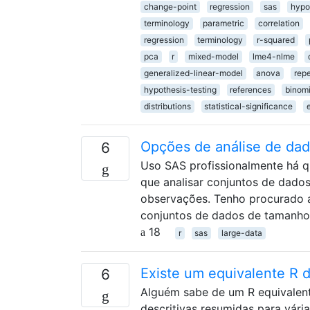
change-point
regression
sas
hypo
terminology
parametric
correlation
regression
terminology
r-squared
pca
r
mixed-model
lme4-nlme
generalized-linear-model
anova
rep
hypothesis-testing
references
binomi
distributions
statistical-significance
Opções de análise de dad
6
Uso SAS profissionalmente há q
que analisar conjuntos de dados
observações. Tenho procurado a
conjuntos de dados de tamanho
18
r
sas
large-data
Existe um equivalente R
6
Alguém sabe de um R equivalent
descritivas resumidas para vária