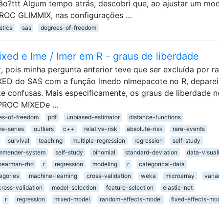
ão?ttt Algum tempo atrás, descobri que, ao ajustar um mo
 PROC GLIMMIX, nas configurações …
stics
sas
degrees-of-freedom
xed e lme / lmer em R - graus de liberdade
, pois minha pergunta anterior teve que ser excluída por r
XED do SAS com a função lmedo nlmepacote no R, depare
e confusas. Mais especificamente, os graus de liberdade n
e PROC MIXEDe …
es-of-freedom
pdf
unbiased-estimator
distance-functions
me-series
outliers
c++
relative-risk
absolute-risk
rare-events
survival
teaching
multiple-regression
regression
self-study
mmender-system
self-study
binomial
standard-deviation
data-visual
pearman-rho
r
regression
modeling
r
categorical-data
egories
machine-learning
cross-validation
weka
microarray
vari
cross-validation
model-selection
feature-selection
elastic-net
r
regression
mixed-model
random-effects-model
fixed-effects-mo