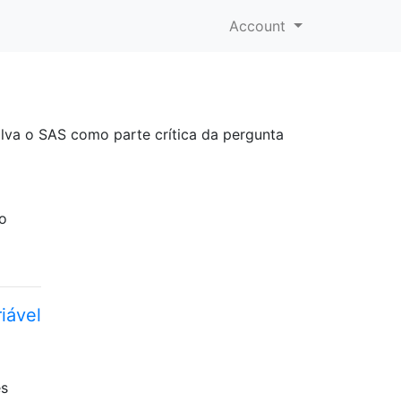
Account
olva o SAS como parte crítica da pergunta
do
iável
es