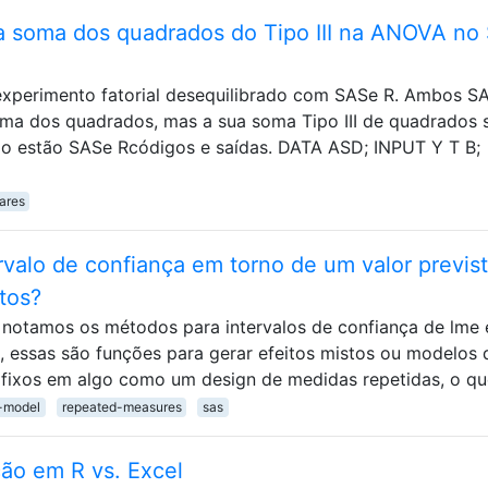
da soma dos quadrados do Tipo III na ANOVA no
experimento fatorial desequilibrado com SASe R. Ambos S
oma dos quadrados, mas a sua soma Tipo III de quadrados 
ixo estão SASe Rcódigos e saídas. DATA ASD; INPUT Y T B;
ares
ervalo de confiança em torno de um valor previs
tos?
 notamos os métodos para intervalos de confiança de lme 
 essas são funções para gerar efeitos mistos ou modelos 
tos fixos em algo como um design de medidas repetidas, o q
-model
repeated-measures
sas
ção em R vs. Excel