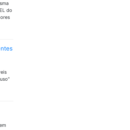
esma
REL do
lores
entes
s ​​
"uso"
 em