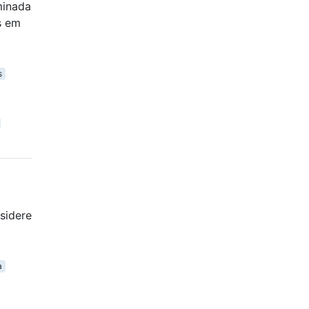
minada
s em
s
sidere
a