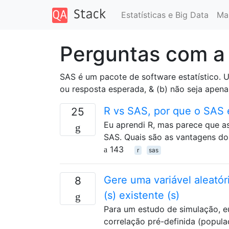
Estatísticas e Big Data
Ma
Perguntas com a
SAS é um pacote de software estatístico. 
ou resposta esperada, & (b) não seja apen
R vs SAS, por que o SAS 
25
Eu aprendi R, mas parece que a
SAS. Quais são as vantagens do
143
r
sas
Gere uma variável aleatór
8
(s) existente (s)
Para um estudo de simulação, eu
correlação pré-definida (popul