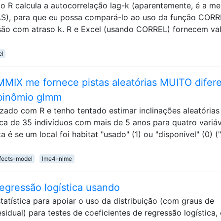
o R calcula a autocorrelação lag-k (aparentemente, é a m
AS), para que eu possa compará-lo ao uso da função COR
rsão com atraso k. R e Excel (usando CORREL) fornecem va
el
MIX me fornece pistas aleatórias MUITO difer
 binômio glmm
izado com R e tenho tentado estimar inclinações aleatórias
ca de 35 indivíduos com mais de 5 anos para quatro variávei
a é se um local foi habitat "usado" (1) ou "disponível" (0) (
fects-model
lme4-nlme
regressão logística usando
tatística para apoiar o uso da distribuição (com graus de
sidual) para testes de coeficientes de regressão logística,