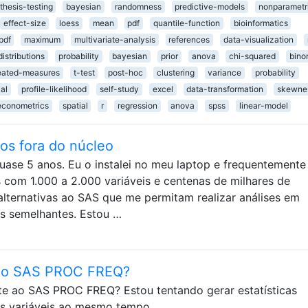
thesis-testing
bayesian
randomness
predictive-models
nonparametr
effect-size
loess
mean
pdf
quantile-function
bioinformatics
pdf
maximum
multivariate-analysis
references
data-visualization
distributions
probability
bayesian
prior
anova
chi-squared
bino
eated-measures
t-test
post-hoc
clustering
variance
probability
al
profile-likelihood
self-study
excel
data-transformation
skewne
econometrics
spatial
r
regression
anova
spss
linear-model
os fora do núcleo
uase 5 anos. Eu o instalei no meu laptop e frequentemente
 com 1.000 a 2.000 variáveis ​​e centenas de milhares de
lternativas ao SAS que me permitam realizar análises em
s semelhantes. Estou …
 do SAS PROC FREQ?
e ao SAS PROC FREQ? Estou tentando gerar estatísticas
s variáveis ​​ao mesmo tempo.