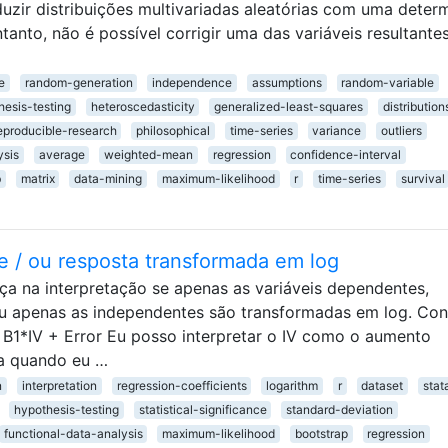
ir distribuições multivariadas aleatórias com uma deter
anto, não é possível corrigir uma das variáveis ​​resultante
e
random-generation
independence
assumptions
random-variable
hesis-testing
heteroscedasticity
generalized-least-squares
distribution
eproducible-research
philosophical
time-series
variance
outliers
ysis
average
weighted-mean
regression
confidence-interval
b
matrix
data-mining
maximum-likelihood
r
time-series
survival
 e / ou resposta transformada em log
ça na interpretação se apenas as variáveis ​​dependentes,
u apenas as independentes são transformadas em log. Con
 B1*IV + Error Eu posso interpretar o IV como o aumento
a quando eu …
n
interpretation
regression-coefficients
logarithm
r
dataset
stat
hypothesis-testing
statistical-significance
standard-deviation
functional-data-analysis
maximum-likelihood
bootstrap
regression