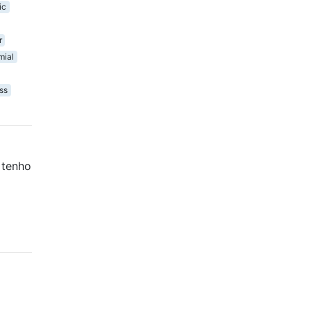
ic
r
mial
ss
 tenho