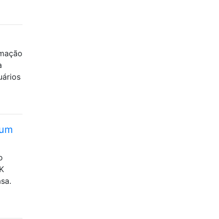
amação
a
uários
 um
o
GK
sa.