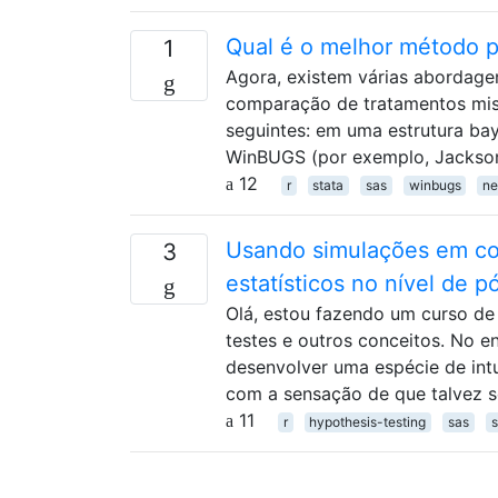
Qual é o melhor método p
1
Agora, existem várias abordagen
comparação de tratamentos mist
seguintes: em uma estrutura ba
WinBUGS (por exemplo, Jackson
12
r
stata
sas
winbugs
ne
Usando simulações em co
3
estatísticos no nível de 
Olá, estou fazendo um curso de
testes e outros conceitos. No e
desenvolver uma espécie de int
com a sensação de que talvez s
11
r
hypothesis-testing
sas
s