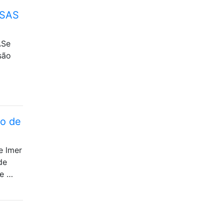
 SAS
ASe
são
to de
e lmer
de
ue …