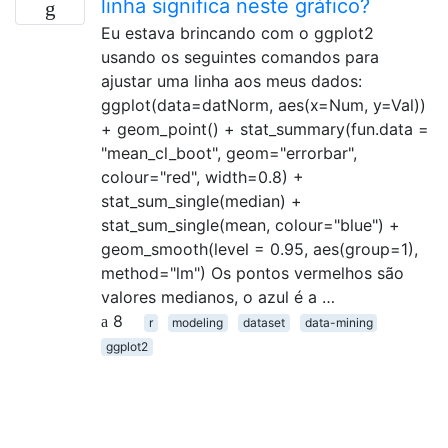
linha significa neste gráfico?
Eu estava brincando com o ggplot2
usando os seguintes comandos para
ajustar uma linha aos meus dados:
ggplot(data=datNorm, aes(x=Num, y=Val))
+ geom_point() + stat_summary(fun.data =
"mean_cl_boot", geom="errorbar",
colour="red", width=0.8) +
stat_sum_single(median) +
stat_sum_single(mean, colour="blue") +
geom_smooth(level = 0.95, aes(group=1),
method="lm") Os pontos vermelhos são
valores medianos, o azul é a …
8
r
modeling
dataset
data-mining
ggplot2