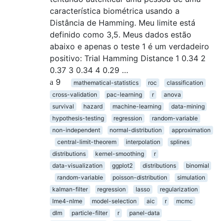
característica biométrica usando a
Distância de Hamming. Meu limite está
definido como 3,5. Meus dados estão
abaixo e apenas o teste 1 é um verdadeiro
positivo: Trial Hamming Distance 1 0.34 2
0.37 3 0.34 4 0.29 …
9
mathematical-statistics
roc
classification
cross-validation
pac-learning
r
anova
survival
hazard
machine-learning
data-mining
hypothesis-testing
regression
random-variable
non-independent
normal-distribution
approximation
central-limit-theorem
interpolation
splines
distributions
kernel-smoothing
r
data-visualization
ggplot2
distributions
binomial
random-variable
poisson-distribution
simulation
kalman-filter
regression
lasso
regularization
lme4-nlme
model-selection
aic
r
mcmc
dlm
particle-filter
r
panel-data