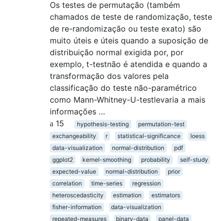
Os testes de permutação (também
chamados de teste de randomização, teste
de re-randomização ou teste exato) são
muito úteis e úteis quando a suposição de
distribuição normal exigida por, por
exemplo, t-testnão é atendida e quando a
transformação dos valores pela
classificação do teste não-paramétrico
como Mann-Whitney-U-testlevaria a mais
informações …
15
hypothesis-testing
permutation-test
exchangeability
r
statistical-significance
loess
data-visualization
normal-distribution
pdf
ggplot2
kernel-smoothing
probability
self-study
expected-value
normal-distribution
prior
correlation
time-series
regression
heteroscedasticity
estimation
estimators
fisher-information
data-visualization
repeated-measures
binary-data
panel-data