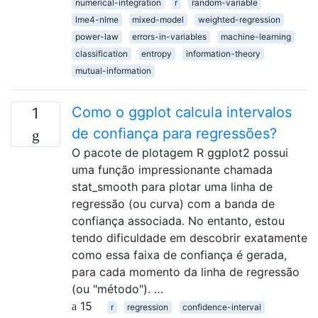
numerical-integration
r
random-variable
lme4-nlme
mixed-model
weighted-regression
power-law
errors-in-variables
machine-learning
classification
entropy
information-theory
mutual-information
Como o ggplot calcula intervalos
1
de confiança para regressões?
O pacote de plotagem R ggplot2 possui
uma função impressionante chamada
stat_smooth para plotar uma linha de
regressão (ou curva) com a banda de
confiança associada. No entanto, estou
tendo dificuldade em descobrir exatamente
como essa faixa de confiança é gerada,
para cada momento da linha de regressão
(ou "método"). …
15
r
regression
confidence-interval