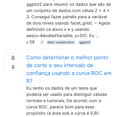
ggplot2 para resumir os dados que são de
um conjunto de dados com célula 2 x 4 x
3. Consegui fazer painéis para a variável
de dois níveis usando facet_grid(. ~ Age)e
definindo os eixos x e y usando
aes(x=4leveledVariable, y=DV). Eu …
58
r
data-visualization
ggplot2
Como determinar o melhor ponto
6
de corte e seu intervalo de
confiança usando a curva ROC em
R?
Eu tenho os dados de um teste que
poderia ser usado para distinguir células
normais e tumorais. De acordo com a
curva ROC, parece bom para esse
propósito (a área sob a curva é 0,9):