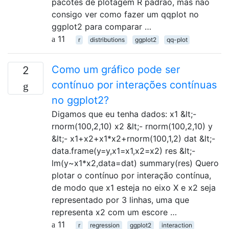
pacotes de plotagem R padrão, mas não
consigo ver como fazer um qqplot no
ggplot2 para comparar …
11
r
distributions
ggplot2
qq-plot
Como um gráfico pode ser
2
contínuo por interações contínuas
no ggplot2?
Digamos que eu tenha dados: x1 &lt;-
rnorm(100,2,10) x2 &lt;- rnorm(100,2,10) y
&lt;- x1+x2+x1*x2+rnorm(100,1,2) dat &lt;-
data.frame(y=y,x1=x1,x2=x2) res &lt;-
lm(y~x1*x2,data=dat) summary(res) Quero
plotar o contínuo por interação contínua,
de modo que x1 esteja no eixo X e x2 seja
representado por 3 linhas, uma que
representa x2 com um escore …
11
r
regression
ggplot2
interaction