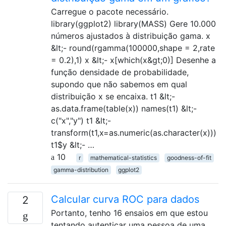
Carregue o pacote necessário.
library(ggplot2) library(MASS) Gere 10.000
números ajustados à distribuição gama. x
&lt;- round(rgamma(100000,shape = 2,rate
= 0.2),1) x &lt;- x[which(x&gt;0)] Desenhe a
função densidade de probabilidade,
supondo que não sabemos em qual
distribuição x se encaixa. t1 &lt;-
as.data.frame(table(x)) names(t1) &lt;-
c("x","y") t1 &lt;-
transform(t1,x=as.numeric(as.character(x)))
t1$y &lt;- …
10
r
mathematical-statistics
goodness-of-fit
gamma-distribution
ggplot2
Calcular curva ROC para dados
2
Portanto, tenho 16 ensaios em que estou
tentando autenticar uma pessoa de uma