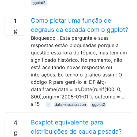
ggplot2
Como plotar uma função de
1
degraus da escada com o ggplot?
Bloqueado . Esta pergunta e suas
respostas estão bloqueadas porque a
questão está fora de tópico, mas tem um
significado histórico. No momento, não
está aceitando novas respostas ou
interações. Eu tenho o gráfico assim: O
código R para gerá-lo é: DF &lt;-
data.frame(date = as.Date(runif(100, 0,
800),origin="2005-01-01"), outcome = …
15
r
data-visualization
ggplot2
Boxplot equivalente para
4
distribuições de cauda pesada?