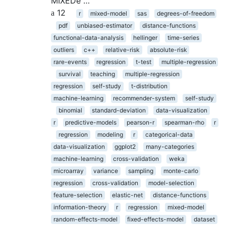
MIXEDe …
12
r
mixed-model
sas
degrees-of-freedom
pdf
unbiased-estimator
distance-functions
functional-data-analysis
hellinger
time-series
outliers
c++
relative-risk
absolute-risk
rare-events
regression
t-test
multiple-regression
survival
teaching
multiple-regression
regression
self-study
t-distribution
machine-learning
recommender-system
self-study
binomial
standard-deviation
data-visualization
r
predictive-models
pearson-r
spearman-rho
r
regression
modeling
r
categorical-data
data-visualization
ggplot2
many-categories
machine-learning
cross-validation
weka
microarray
variance
sampling
monte-carlo
regression
cross-validation
model-selection
feature-selection
elastic-net
distance-functions
information-theory
r
regression
mixed-model
random-effects-model
fixed-effects-model
dataset