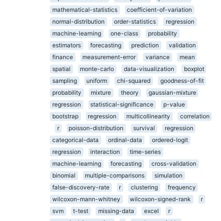
mathematical-statistics
coefficient-of-variation
normal-distribution
order-statistics
regression
machine-learning
one-class
probability
estimators
forecasting
prediction
validation
finance
measurement-error
variance
mean
spatial
monte-carlo
data-visualization
boxplot
sampling
uniform
chi-squared
goodness-of-fit
probability
mixture
theory
gaussian-mixture
regression
statistical-significance
p-value
bootstrap
regression
multicollinearity
correlation
r
poisson-distribution
survival
regression
categorical-data
ordinal-data
ordered-logit
regression
interaction
time-series
machine-learning
forecasting
cross-validation
binomial
multiple-comparisons
simulation
false-discovery-rate
r
clustering
frequency
wilcoxon-mann-whitney
wilcoxon-signed-rank
r
svm
t-test
missing-data
excel
r