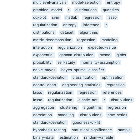
multilevel-analysis
model-selection
entropy
graphical-model
r
distributions
quantiles
qq-plot
svm
matlab
regression
lasso
regularization
entropy
inference
r
distributions
dataset
algorithms
matrix-decomposition
regression
modeling
interaction
regularization
expected-value
exponential
gamma-distribution
mcmc
gibbs
probability
self-study
normality-assumption
naive-bayes
bayes-optimal-classifier
standard-deviation
classification
optimization
control-chart
engineering-statistics
regression
lasso
regularization
regression
references
lasso
regularization
elastic-net
r
distributions
aggregation
clustering
algorithms
regression
correlation
modeling
distributions
time-series
standard-deviation
goodness-of-fit
hypothesis-testing
statistical-significance
sample
binary-data
estimation
random-variable