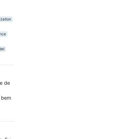
ization
ance
del
e de
o bem