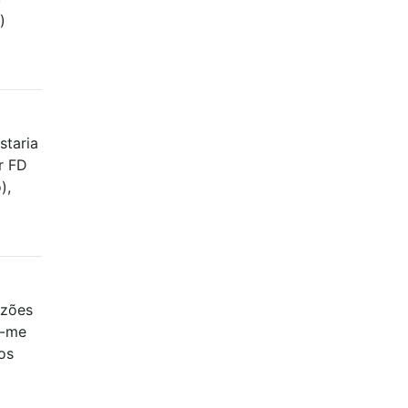
)
staria
r FD
),
azões
i-me
os