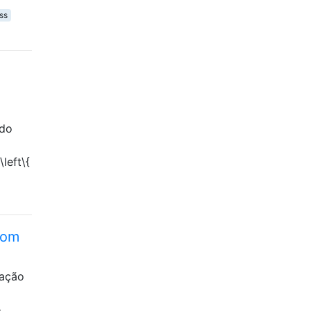
ss
ado
left\{
com
tação
e