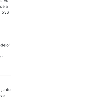
s. Eu
idéia
= 536
odelo"
or
njunto
aver