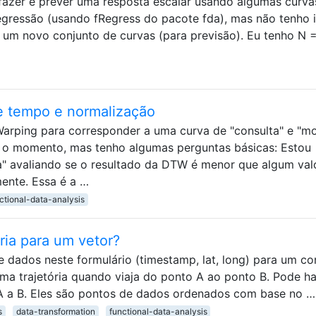
fazer é prever uma resposta escalar usando algumas curva
egressão (usando fRegress do pacote fda), mas não tenho 
a um novo conjunto de curvas (para previsão). Eu tenho N 
e tempo e normalização
rping para corresponder a uma curva de "consulta" e "m
 o momento, mas tenho algumas perguntas básicas: Estou
" avaliando se o resultado da DTW é menor que algum val
mente. Essa é a …
ctional-data-analysis
ia para um vetor?
 dados neste formulário (timestamp, lat, long) para um co
ma trajetória quando viaja do ponto A ao ponto B. Pode h
A a B. Eles são pontos de dados ordenados com base no …
s
data-transformation
functional-data-analysis