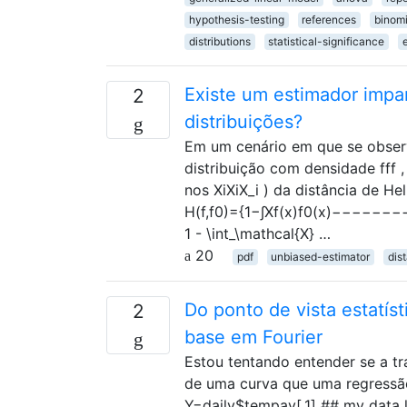
hypothesis-testing
references
binomi
distributions
statistical-significance
Existe um estimador impar
2
distribuições?
Em um cenário em que se observa
distribuição com densidade fff 
nos XiXiX_i ) da distância de He
H(f,f0)={1−∫Xf(x)f0(x)−−−−−−−−√d
1 - \int_\mathcal{X} …
20
pdf
unbiased-estimator
dis
Do ponto de vista estatís
2
base em Fourier
Estou tentando entender se a t
de uma curva que uma regressão 
Y=daily$tempav[,1] ## my data l