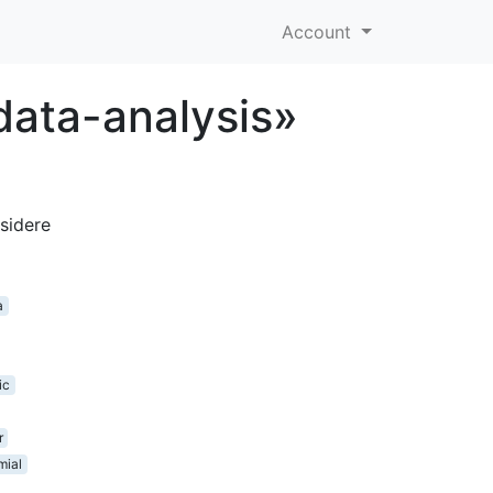
Account
data-analysis»
sidere
a
ic
r
mial