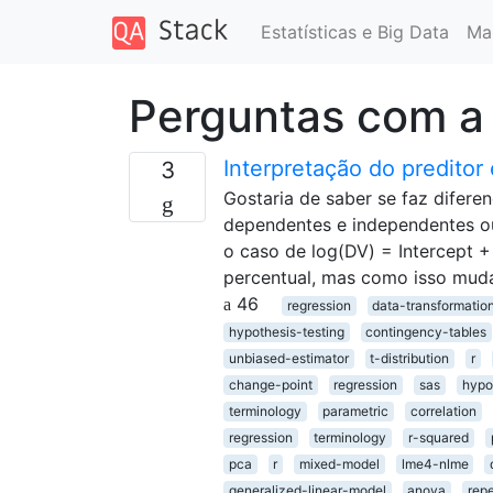
Estatísticas e Big Data
Ma
Perguntas com a 
Interpretação do preditor
3
Gostaria de saber se faz diferen
dependentes e independentes o
o caso de log(DV) = Intercept +
percentual, mas como isso mud
46
regression
data-transformatio
hypothesis-testing
contingency-tables
unbiased-estimator
t-distribution
r
change-point
regression
sas
hypo
terminology
parametric
correlation
regression
terminology
r-squared
pca
r
mixed-model
lme4-nlme
generalized-linear-model
anova
rep