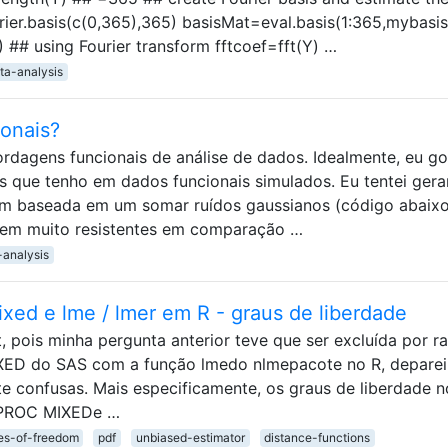
rier.basis(c(0,365),365) basisMat=eval.basis(1:365,mybasis
## using Fourier transform fftcoef=fft(Y) …
ta-analysis
onais?
ordagens funcionais de análise de dados. Idealmente, eu go
s que tenho em dados funcionais simulados. Eu tentei gera
 baseada em um somar ruídos gaussianos (código abaixo
ecem muito resistentes em comparação …
-analysis
xed e lme / lmer em R - graus de liberdade
, pois minha pergunta anterior teve que ser excluída por r
XED do SAS com a função lmedo nlmepacote no R, depare
e confusas. Mais especificamente, os graus de liberdade n
e PROC MIXEDe …
es-of-freedom
pdf
unbiased-estimator
distance-functions