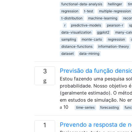
functional-data-analysis
hellinger
ti
regression
t-test
multiple-regression
t-distribution
machine-learning
reco
r
predictive-models
pearson-r
s
data-visualization
ggplot2
many-cat
sampling
monte-carlo
regression
distance-functions
information-theory
dataset
data-mining
Previsão da função densi
3
Estou fazendo uma pesquisa sob
probabilidade. Nosso objetivo 
(geralmente estimado). O méto
em estudos de simulação. No e
10
time-series
forecasting
func
Prevendo a resposta de n
1