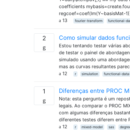
coefficients mybasis=create.fou
regcoef=coef(lm(Y~basisMat-1)) 
13
fourier-transform
functional-da
Como simular dados funci
2
Estou tentando testar várias ab
de testar o painel de abordagen
simulado usando uma abordagem
mas as curvas resultantes par
12
r
simulation
functional-data
Diferenças entre PROC Mi
1
Nota: esta pergunta é um repost
legais. Ao comparar o PROC MI
com algumas diferenças bastant
diferentes testes diferem entr
12
r
mixed-model
sas
degre