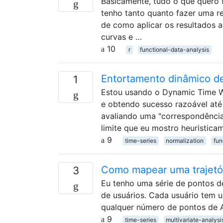
Basicamente, tudo o que quero 
tenho tanto quanto fazer uma r
de como aplicar os resultados 
curvas e …
10
r
functional-data-analysis
Entortamento dinâmico d
1
Estou usando o Dynamic Time Wa
e obtendo sucesso razoável até
avaliando uma "correspondência
limite que eu mostro heuristica
9
time-series
normalization
fun
Como mapear uma trajetór
3
Eu tenho uma série de pontos de
de usuários. Cada usuário tem u
qualquer número de pontos de 
9
time-series
multivariate-analysi