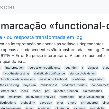
rcações
marcação «functional-
 e / ou resposta transformada em log
ça na interpretação se apenas as variáveis ​​dependentes,
u apenas as independentes são transformadas em log. Con
 B1*IV + Error Eu posso interpretar o IV como o aumento
a quando eu …
n
interpretation
regression-coefficients
logarithm
r
dataset
stat
hypothesis-testing
statistical-significance
standard-deviation
functional-data-analysis
maximum-likelihood
bootstrap
regression
thesis-testing
bayesian
randomness
predictive-models
nonparametr
effect-size
loess
mean
pdf
quantile-function
bioinformatics
pdf
maximum
multivariate-analysis
references
data-visualization
distributions
probability
bayesian
prior
anova
chi-squared
bino
eated-measures
t-test
post-hoc
clustering
variance
probability