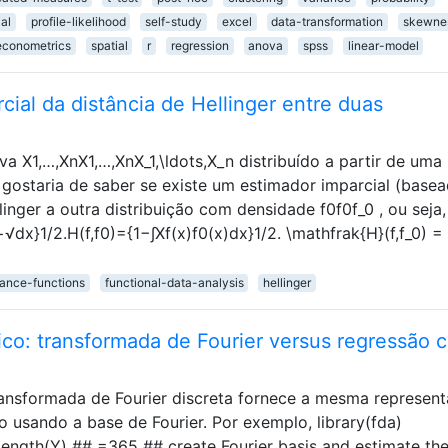
al
profile-likelihood
self-study
excel
data-transformation
skewne
econometrics
spatial
r
regression
anova
spss
linear-model
cial da distância de Hellinger entre duas
 X1,…,XnX1,…,XnX_1,\ldots,X_n distribuído a partir de uma
, gostaria de saber se existe um estimador imparcial (base
llinger a outra distribuição com densidade f0f0f_0 , ou seja,
x}1/2.H(f,f0)={1−∫Xf(x)f0(x)dx}1/2. \mathfrak{H}(f,f_0) = \
tance-functions
functional-data-analysis
hellinger
tico: transformada de Fourier versus regressão 
ransformada de Fourier discreta fornece a mesma represen
usando a base de Fourier. Por exemplo, library(fda)
ength(Y) ## =365 ## create Fourier basis and estimate th