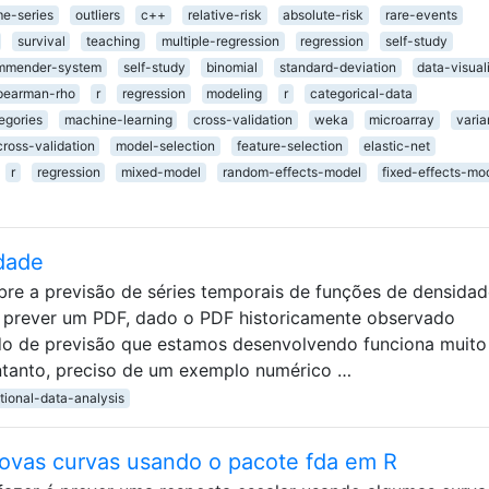
me-series
outliers
c++
relative-risk
absolute-risk
rare-events
survival
teaching
multiple-regression
regression
self-study
mmender-system
self-study
binomial
standard-deviation
data-visual
pearman-rho
r
regression
modeling
r
categorical-data
egories
machine-learning
cross-validation
weka
microarray
vari
cross-validation
model-selection
feature-selection
elastic-net
r
regression
mixed-model
random-effects-model
fixed-effects-mo
dade
re a previsão de séries temporais de funções de densidad
é prever um PDF, dado o PDF historicamente observado
do de previsão que estamos desenvolvendo funciona muit
ntanto, preciso de um exemplo numérico …
tional-data-analysis
ovas curvas usando o pacote fda em R