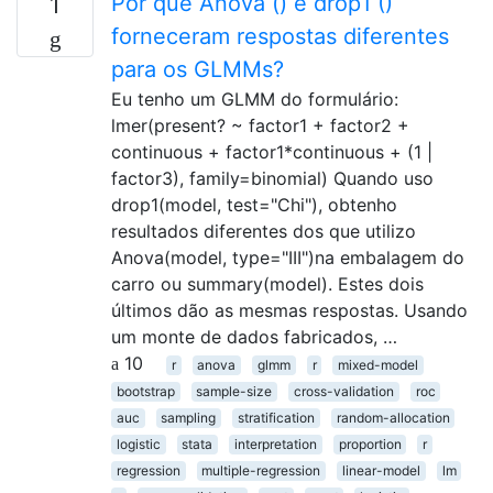
Por que Anova () e drop1 ()
1
forneceram respostas diferentes
para os GLMMs?
Eu tenho um GLMM do formulário:
lmer(present? ~ factor1 + factor2 +
continuous + factor1*continuous + (1 |
factor3), family=binomial) Quando uso
drop1(model, test="Chi"), obtenho
resultados diferentes dos que utilizo
Anova(model, type="III")na embalagem do
carro ou summary(model). Estes dois
últimos dão as mesmas respostas. Usando
um monte de dados fabricados, …
10
r
anova
glmm
r
mixed-model
bootstrap
sample-size
cross-validation
roc
auc
sampling
stratification
random-allocation
logistic
stata
interpretation
proportion
r
regression
multiple-regression
linear-model
lm