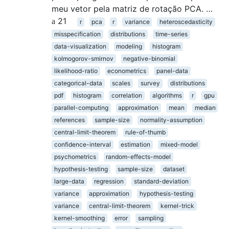
meu vetor pela matriz de rotação PCA. …
21
r
pca
r
variance
heteroscedasticity
misspecification
distributions
time-series
data-visualization
modeling
histogram
kolmogorov-smirnov
negative-binomial
likelihood-ratio
econometrics
panel-data
categorical-data
scales
survey
distributions
pdf
histogram
correlation
algorithms
r
gpu
parallel-computing
approximation
mean
median
references
sample-size
normality-assumption
central-limit-theorem
rule-of-thumb
confidence-interval
estimation
mixed-model
psychometrics
random-effects-model
hypothesis-testing
sample-size
dataset
large-data
regression
standard-deviation
variance
approximation
hypothesis-testing
variance
central-limit-theorem
kernel-trick
kernel-smoothing
error
sampling