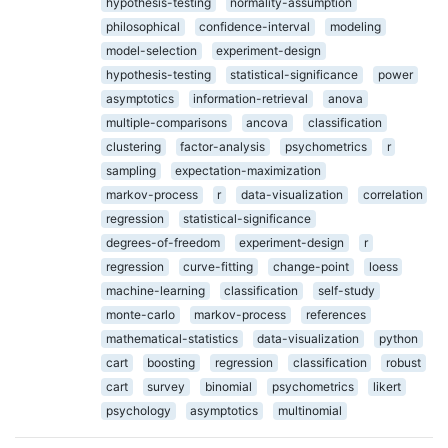
hypothesis-testing
normality-assumption
philosophical
confidence-interval
modeling
model-selection
experiment-design
hypothesis-testing
statistical-significance
power
asymptotics
information-retrieval
anova
multiple-comparisons
ancova
classification
clustering
factor-analysis
psychometrics
r
sampling
expectation-maximization
markov-process
r
data-visualization
correlation
regression
statistical-significance
degrees-of-freedom
experiment-design
r
regression
curve-fitting
change-point
loess
machine-learning
classification
self-study
monte-carlo
markov-process
references
mathematical-statistics
data-visualization
python
cart
boosting
regression
classification
robust
cart
survey
binomial
psychometrics
likert
psychology
asymptotics
multinomial