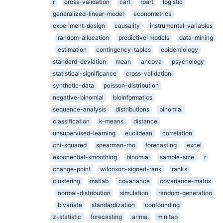
r
cross-validation
cart
rpart
logistic
generalized-linear-model
econometrics
experiment-design
causality
instrumental-variables
random-allocation
predictive-models
data-mining
estimation
contingency-tables
epidemiology
standard-deviation
mean
ancova
psychology
statistical-significance
cross-validation
synthetic-data
poisson-distribution
negative-binomial
bioinformatics
sequence-analysis
distributions
binomial
classification
k-means
distance
unsupervised-learning
euclidean
correlation
chi-squared
spearman-rho
forecasting
excel
exponential-smoothing
binomial
sample-size
r
change-point
wilcoxon-signed-rank
ranks
clustering
matlab
covariance
covariance-matrix
normal-distribution
simulation
random-generation
bivariate
standardization
confounding
z-statistic
forecasting
arima
minitab